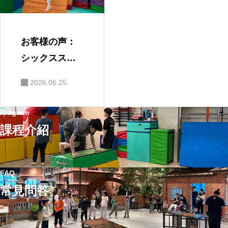
お客様の声：
シックススタ
ーランナーの
2026.06.25
お父さん — 10
年のトレーニ
Program
ングで、より
課程介紹
遠くへ、より
故障しにくく
FAQ
常見問答