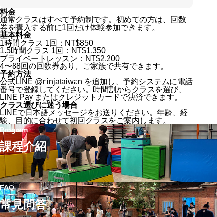
料金
通常クラスはすべて予約制です。初めての方は、回数
券を購入する前に1回だけ体験参加できます。
基本料金
1時間クラス 1回：NT$850
1.5時間クラス 1回：NT$1,350
プライベートレッスン：NT$2,200
4〜88回の回数券あり。ご家族で共有できます。
予約方法
公式LINE @ninjataiwan を追加し、予約システムに電話
番号で登録してください。時間割からクラスを選び、
LINE Pay またはクレジットカードで決済できます。
クラス選びに迷う場合
LINEで日本語メッセージをお送りください。年齢、経
験、目的に合わせて初回クラスをご案内します。
Program
課程介紹
FAQ
常見問答