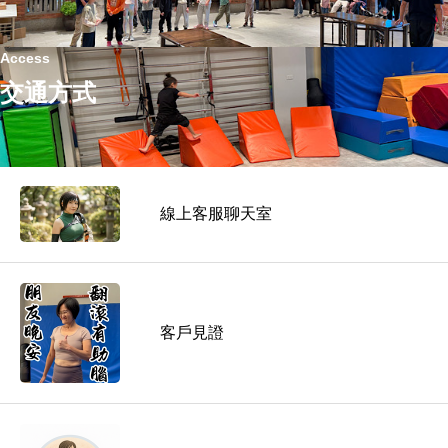
Access
交通方式
線上客服聊天室
料金
基本料金
予約方法
クラス選びに迷う場合
客戶見證