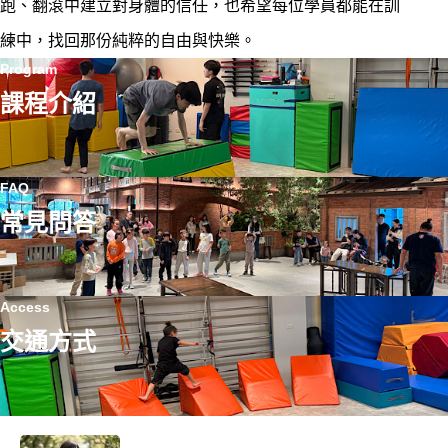
跑、翻滾中建立對身體的信任，也希望每位學員都能在訓
練中，找回那份純粹的自由與快樂。
Program
課程介紹
FAQ
常見問答
Access
交通方式